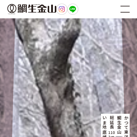
総延長
鯛生金山