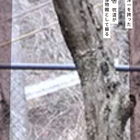
いま地底博物館として蘇る
かつて東洋一を誇った
の坑道が