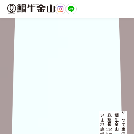
総延長
鯛生金山