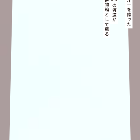
いま地底博物館として蘇る
かつて東洋一を誇った
の坑道が