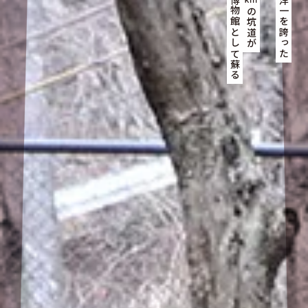
いま地底博物館として蘇る
かつて東洋一を誇った
の坑道が