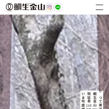
総延長
鯛生金山