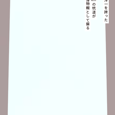
いま地底博物館として蘇る
かつて東洋一を誇った
の坑道が