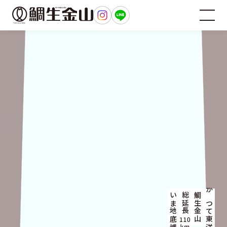
総延長
鯛生金山