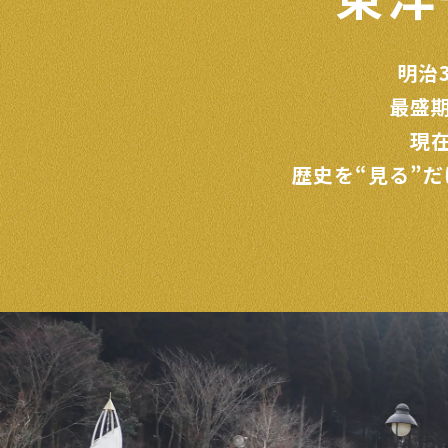
明治
最盛
現
歴史を“見る”