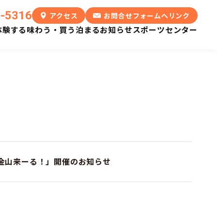
6-5316
アクセス
お問合せフォームへリンク
体験する
味わう・買う
泊まる
お知らせ
スポーツセンター
総延長
鯛生金山
かつて東洋一を誇った
鯛生金山来ーる！」開催のお知らせ