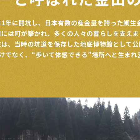
31年に開坑し、
日本有数の産金量を誇った鯛生
期には町が築かれ、
多くの人々の暮らしを支えま
在は、当時の坑道を保存した
地底博物館として公
だけでなく、
“歩いて体感できる”
場所へと生まれ