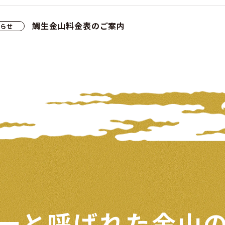
鯛生金山料金表のご案内
知らせ
一と呼ばれた
金山