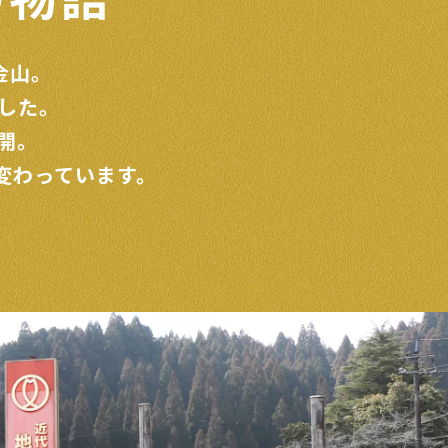
金山。
した。
開。
変わっています。