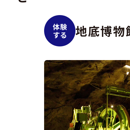
体験
地底博物
する