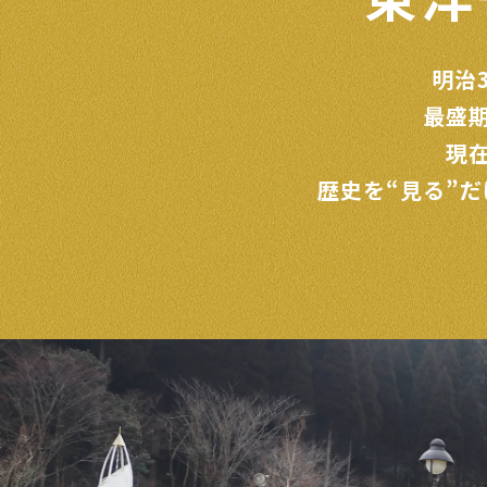
明治
最盛
現
歴史を“見る”