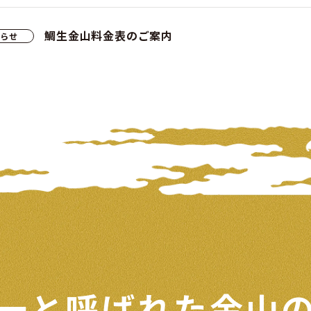
鯛生金山料金表のご案内
知らせ
一と呼ばれた
金山