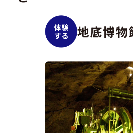
体験
地底博物
する