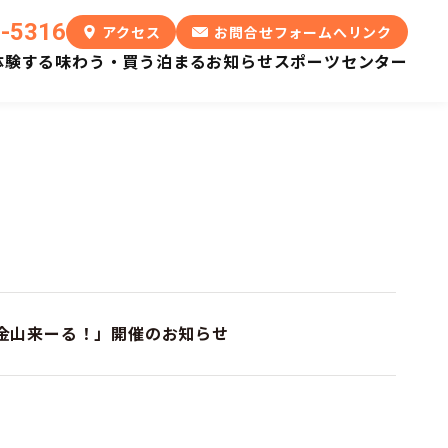
6-5316
アクセス
お問合せフォームへリンク
体験する
味わう・買う
泊まる
お知らせ
スポーツセンター
総延長
鯛生金山
かつて東洋一を誇った
鯛生金山来ーる！」開催のお知らせ