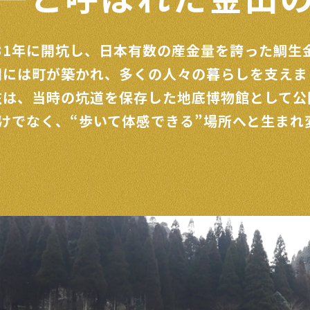
31年に開坑し、
日本有数の産金量を誇った鯛生
期には町が築かれ、
多くの人々の暮らしを支えま
在は、当時の坑道を保存した
地底博物館として公
だけでなく、
“歩いて体感できる”
場所へと生まれ