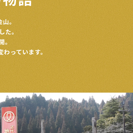
金山。
した。
開。
変わっています。