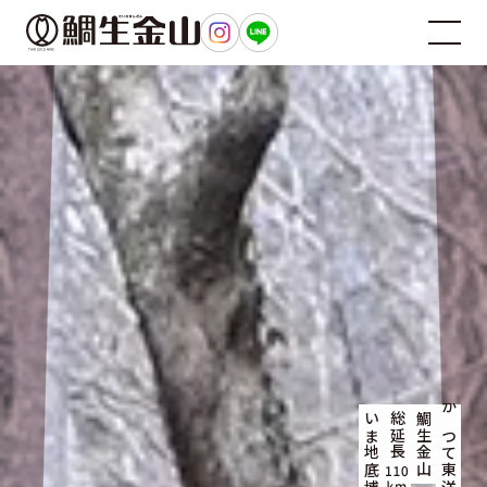
総延長
鯛生金山