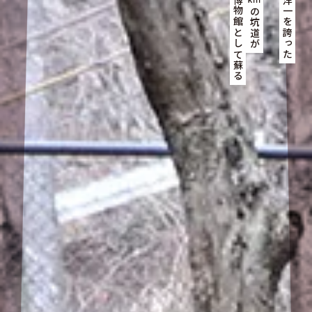
いま地底博物館として蘇る
かつて東洋一を誇った
の坑道が