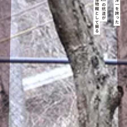
いま地底博物館として蘇る
かつて東洋一を誇った
の坑道が