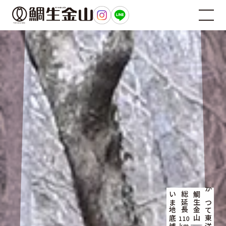
総延長
鯛生金山