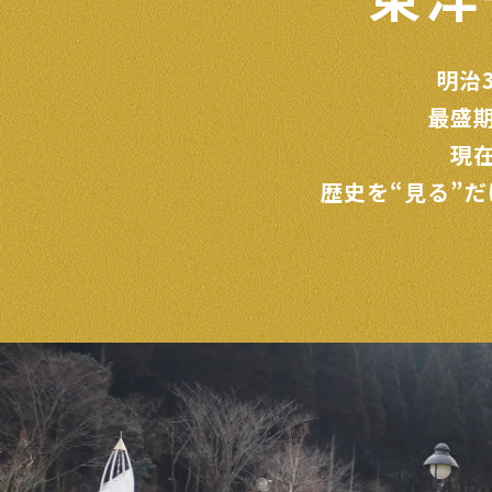
明治
最盛
現
歴史を“見る”