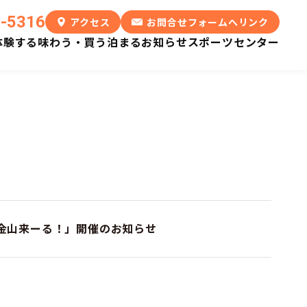
6-5316
アクセス
お問合せフォームへリンク
体験する
味わう・買う
泊まる
お知らせ
スポーツセンター
総延長
鯛生金山
かつて東洋一を誇った
鯛生金山来ーる！」開催のお知らせ