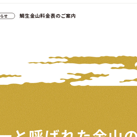
鯛生金山料金表のご案内
知らせ
一と呼ばれた
金山