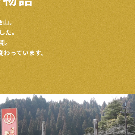
金山。
した。
開。
変わっています。