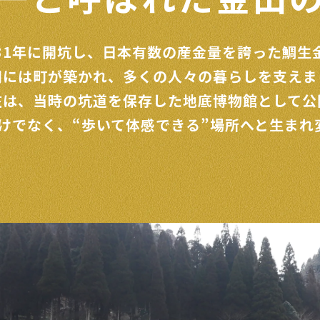
31年に開坑し、
日本有数の産金量を誇った鯛生
期には町が築かれ、
多くの人々の暮らしを支えま
在は、当時の坑道を保存した
地底博物館として公
だけでなく、
“歩いて体感できる”
場所へと生まれ