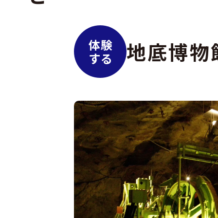
体験
地底博物
する