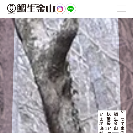
総延長
鯛生金山