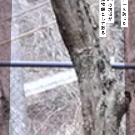
いま地底博物館として蘇る
かつて東洋一を誇った
の坑道が